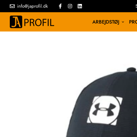
info@japrofil.dk
ARBEJDSTØJ
PRO