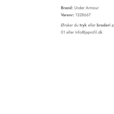
Brand:
Under Armour
Varenr:
1328667
Ønsker du
tryk
eller
broderi
på
01 eller Info@japrofil.dk