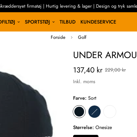
Skræddersyet firmatøj | Hurtig levering & lager | Design og tryk samle
FILTØJ
SPORTSTØJ
TILBUD
KUNDESERVICE
Forside
Golf
UNDER ARMOUR
137,40 kr
229,00 kr
SP
Inkl. moms
Farve:
Sort
Størrelse:
Onesize