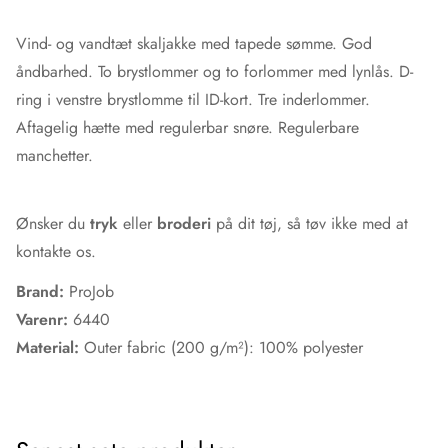
Vind- og vandtæt skaljakke med tapede sømme. God
åndbarhed. To brystlommer og to forlommer med lynlås. D-
ring i venstre brystlomme til ID-kort. Tre inderlommer.
Aftagelig hætte med regulerbar snøre. Regulerbare
manchetter.
Ønsker du
tryk
eller
broderi
på dit tøj, så tøv ikke med at
kontakte os.
Brand:
ProJob
Varenr:
6440
Material:
Outer fabric (200 g/m²):
100% polyester