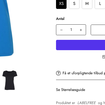
XS
S
M
L
Antal
F
Få et uforpligtende tilbud 
Se Størrelsesguide
Produktet er
LABELFREE
og ha