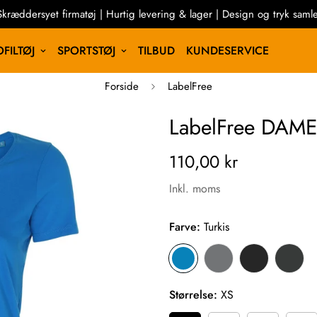
Skræddersyet firmatøj | Hurtig levering & lager | Design og tryk samle
FILTØJ
SPORTSTØJ
TILBUD
KUNDESERVICE
Forside
LabelFree
LabelFree DAME
110,00 kr
Inkl. moms
Farve:
Turkis
Størrelse:
XS