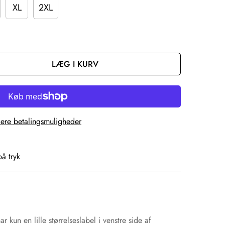
XL
2XL
LÆG I KURV
lere betalingsmuligheder
på tryk
r kun en lille størrelseslabel i venstre side af