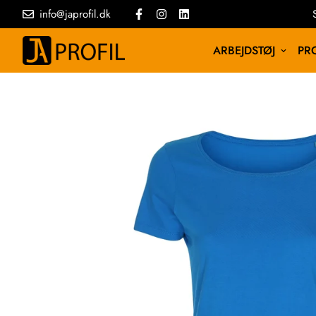
info@japrofil.dk
ARBEJDSTØJ
PRO