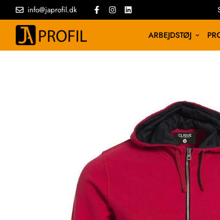
info@japrofil.dk
ARBEJDSTØJ
PRO