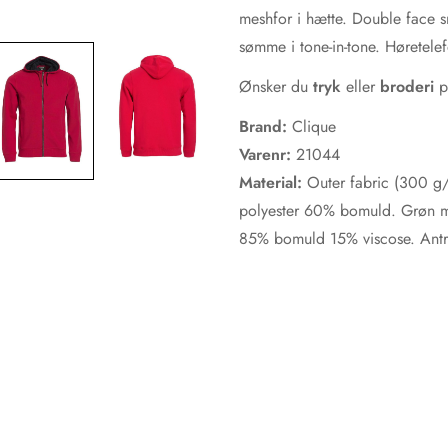
meshfor i hætte. Double face sn
sømme i tone-in-tone. Høretelef
Ønsker du
tryk
eller
broderi
p
Brand:
Clique
Varenr:
21044
Material:
Outer fabric (300 g
polyester 60% bomuld. Grøn 
85% bomuld 15% viscose. Antr