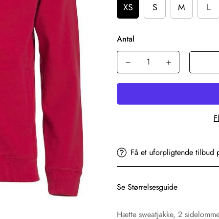
XS
S
M
L
Antal
F
Få et uforpligtende tilbud 
Se Størrelsesguide
Hætte sweatjakke, 2 sidelomme