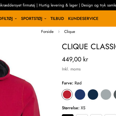
Skræddersyet firmatøj | Hurtig levering & lager | Design og tryk samle
FILTØJ
SPORTSTØJ
TILBUD
KUNDESERVICE
Forside
Clique
CLIQUE CLASSI
449,00 kr
Inkl. moms
Farve:
Rød
Størrelse:
XS